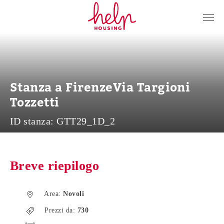
Inquilini
Proprietari
Chi siamo
Stanza a FirenzeVia Targioni
Blog
Tozzetti
Contattaci
ID stanza:
GTT29_1D_2
Accedi
IT
Breve riepilogo
Area:
Novoli
Prezzi da:
730