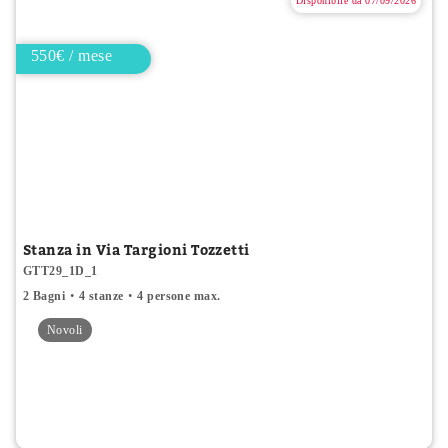
Disponibile da 07/09/2026
550€ / mese
Stanza in Via Targioni Tozzetti
GTT29_1D_1
2 Bagni
4 stanze
4 persone max.
Novoli