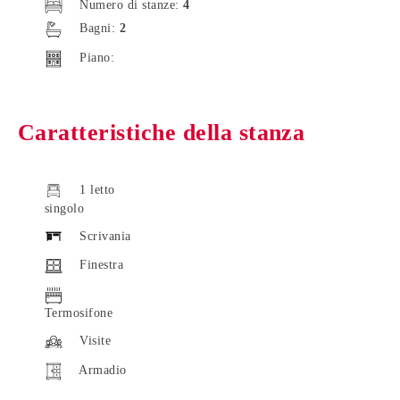
Numero di stanze:
4
Bagni:
2
Piano:
Caratteristiche della stanza
1 letto
singolo
Scrivania
Finestra
Termosifone
Visite
Armadio