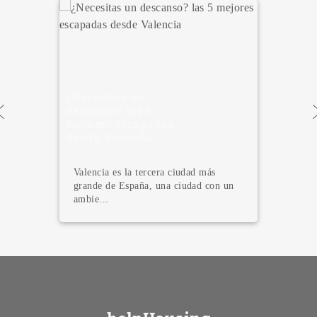
5 cosas que debes
saber sobre las
Fallas de Valencia:
¡La fiesta más
espectacular del
año!
Conoce la historia detrás de este
evento que combina tradición, arte y
fueg...