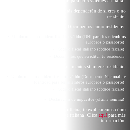
para residentes como para no residentes en Italia.
Los documentos que necesitarás dependerán de si eres o no
residente.
Documentos como residente:
Un documento de identificación válido (DNI para los miembros
europeos o pasaporte);
Código fiscal italiano (codice fiscale);
Documentos que acrediten tu residencia.
Documentos si no eres residente:
Un documento de identificación válido (Documento Nacional de
Identidad para los miembros europeos o pasaporte);
Código fiscal italiano (codice fiscale);
Declaración de impuestos (última nómina).
¡No dudes y ven a nuestra oficina, te explicaremos cómo
conseguir tu cuenta bancaria italiana! Clica
aquí
para más
información.