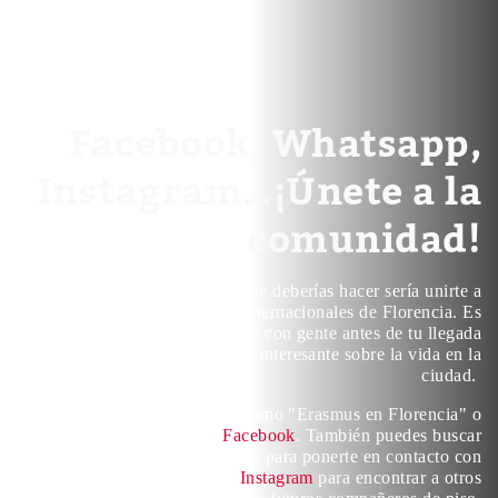
Facebook, Whatsapp,
Instagram…¡Únete a la
comunidad!
Una de las primeras cosas que deberías hacer sería unirte a
las comunidades de jóvenes internacionales de Florencia. Es
importante ponerte en contacto con gente antes de tu llegada
para reunir información útil e interesante sobre la vida en la
ciudad.
Busca palabras clave como "Erasmus en Florencia" o
"Expats in Florence" en
Facebook
. También puedes buscar
algunos grupos de WhatsApp para ponerte en contacto con
otros viajeros y seguirnos en
Instagram
para encontrar a otros