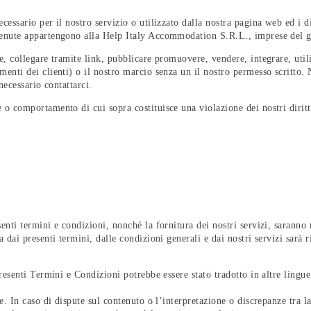
cessario per il nostro servizio o utilizzato dalla nostra pagina web ed i dir
ntenute appartengono alla Help Italy Accommodation S.R.L., imprese del g
re, collegare tramite link, pubblicare promuovere, vendere, integrare, util
menti dei clienti) o il nostro marcio senza un il nostro permesso scritto. N
 necessario contattarci.
 o comportamento di cui sopra costituisce una violazione dei nostri diritti
enti termini e condizioni, nonché la fornitura dei nostri servizi, saranno r
a dai presenti termini, dalle condizioni generali e dai nostri servizi sarà 
presenti Termini e Condizioni potrebbe essere stato tradotto in altre lingue
le. In caso di dispute sul contenuto o l’interpretazione o discrepanze tra l