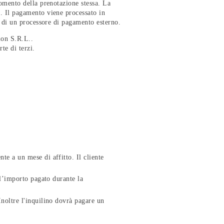
momento della prenotazione stessa. La
). Il pagamento viene processato in
e di un processore di pagamento esterno.
ion S.R.L..
te di terzi.
te a un mese di affitto. Il cliente
ell’importo pagato durante la
Inoltre l'inquilino dovrà pagare un