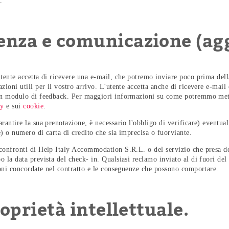
.
enza e comunicazione (agg
tente accetta di ricevere una e-mail, che potremo inviare poco prima dell
zioni utili per il vostro arrivo. L'utente accetta anche di ricevere e-mai
un modulo di feedback. Per maggiori informazioni su come potremmo mette
cy
e sui
cookie
.
antire la sua prenotazione, è necessario l'obbligo di verificare) eventuali
) o numero di carta di credito che sia imprecisa o fuorviante.
 confronti di Help Italy Accommodation S.R.L. o del servizio che presa d
 la data prevista del check- in. Qualsiasi reclamo inviato al di fuori del 
zioni concordate nel contratto e le conseguenze che possono comportare.
roprietà intellettuale.