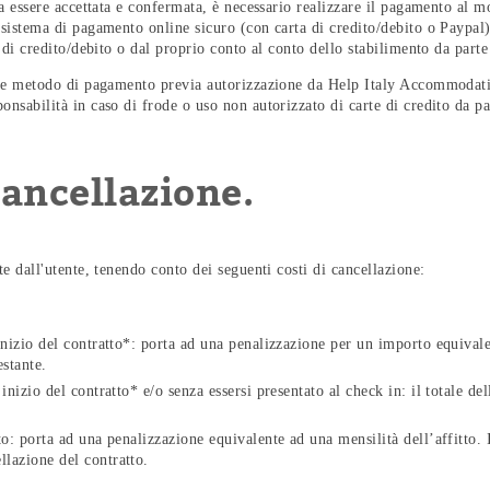
a essere accettata e confermata, è necessario realizzare il pagamento al 
sistema di pagamento online sicuro (con carta di credito/debito o Paypal
 di credito/debito o dal proprio conto al conto dello stabilimento da part
ome metodo di pagamento previa autorizzazione da Help Italy Accommodat
sabilità in caso di frode o uso non autorizzato di carte di credito da par
 cancellazione.
e dall'utente, tenendo conto dei seguenti costi di cancellazione:
inizio del contratto*: porta ad una penalizzazione per un importo equivalen
estante.
 inizio del contratto* e/o senza essersi presentato al check in: il totale d
to: porta ad una penalizzazione equivalente ad una mensilità dell’affitto. 
llazione del contratto.