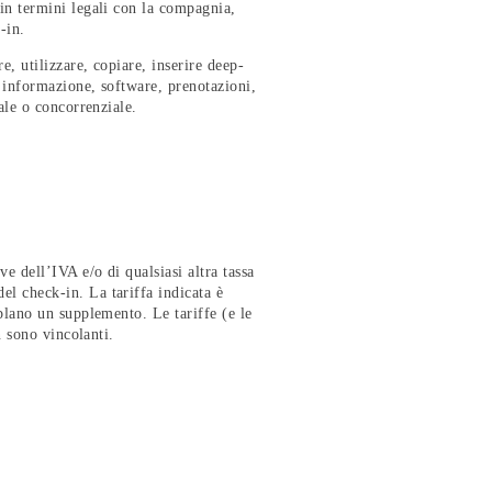
 in termini legali con la compagnia,
-in.
, utilizzare, copiare, inserire deep-
o informazione, software, prenotazioni,
ale o concorrenziale.
e dell’IVA e/o di qualsiasi altra tassa
el check-in. La tariffa indicata è
mplano un supplemento. Le tariffe (e le
n sono vincolanti.