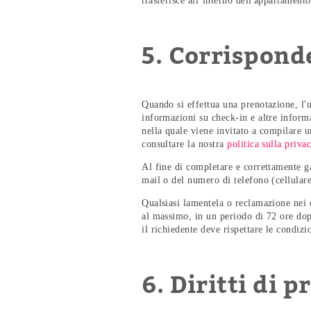
trasferisce all’interno dell'appartamento
5. Corrispond
Quando si effettua una prenotazione, l'u
informazioni su check-in e altre informa
nella quale viene invitato a compilare 
consultare la nostra
politica sulla priva
Al fine di completare e correttamente gar
mail o del numero di telefono (cellulare
Qualsiasi lamentela o reclamazione nei
al massimo, in un periodo di 72 ore dopo
il richiedente deve rispettare le condi
6. Diritti di p