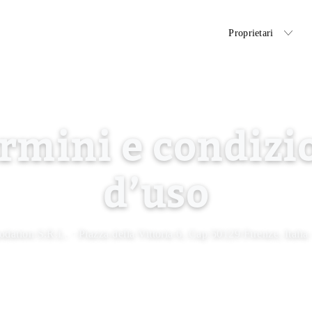
Inquilini
Proprietari
rmini e condizi
d’uso
ation S.R.L. · Piazza della Vittoria 6, Cap 50129 Firenze, Ital