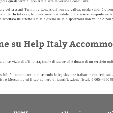
gnola questi termini prevarrà e sarà la versione conclusiva.
sole dei presenti Termini e Condizioni non sia valida, perda validità o no
 stabilite. In tal caso, la condizione non valida dovrà essere compiuta nell
rà accettato un effetto simile a quello delle disposizioni non valide o non
ne su Help Italy Accommod
n servizio di affitto stagionale di stanze ed è dotato di un servizio onlin
nsabilità limitata costituita secondo la legislazione italiana e con sede soc
gistro Mercantile ed il suo numero di identificazione fiscale è 065443604