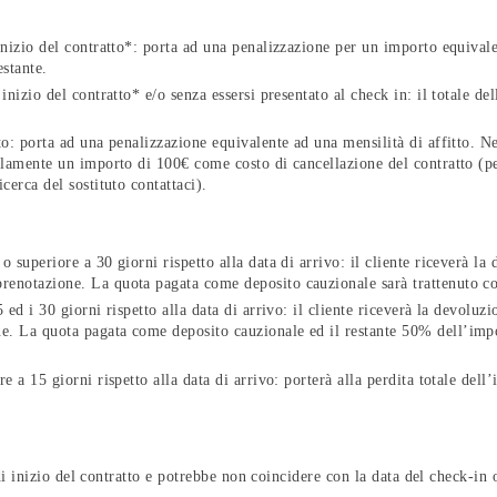
inizio del contratto*: porta ad una penalizzazione per un importo equivalen
estante.
 inizio del contratto* e/o senza essersi presentato al check in: il totale d
to: porta ad una penalizzazione equivalente ad una mensilità di affitto. Ne
solamente un importo di 100€ come costo di cancellazione del contratto (pe
icerca del sostituto contattaci).
o superiore a 30 giorni rispetto alla data di arrivo: il cliente riceverà l
renotazione. La quota pagata come deposito cauzionale sarà trattenuto 
5 ed i 30 giorni rispetto alla data di arrivo: il cliente riceverà la devol
e. La quota pagata come deposito cauzionale ed il restante 50% dell’impo
re a 15 giorni rispetto alla data di arrivo: porterà alla perdita totale del
 di inizio del contratto e potrebbe non coincidere con la data del check-in 