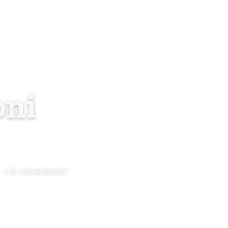
Chi siamo
Blog
Contattaci
Accedi
IT
oni
ia · CIF 06544360487