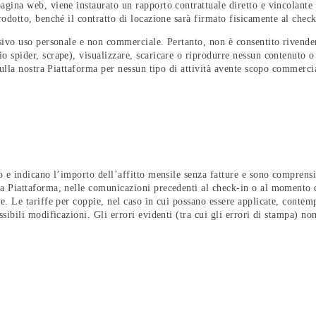
agina web, viene instaurato un rapporto contrattuale diretto e vincolante
prodotto, benché il contratto di locazione sarà firmato fisicamente al check
usivo uso personale e non commerciale. Pertanto, non è consentito rivendere
o spider, scrape), visualizzare, scaricare o riprodurre nessun contenuto 
i sulla nostra Piattaforma per nessun tipo di attività avente scopo commerci
io e indicano l’importo dell’affitto mensile senza fatture e sono comprensiv
ra Piattaforma, nelle comunicazioni precedenti al check-in o al momento d
le. Le tariffe per coppie, nel caso in cui possano essere applicate, conte
ssibili modificazioni. Gli errori evidenti (tra cui gli errori di stampa) no