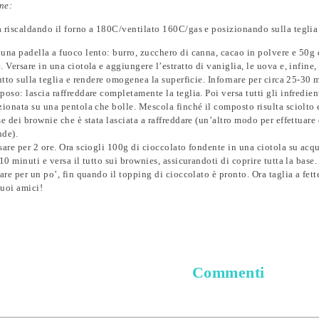
ne:
 riscaldando il forno a 180C/ventilato 160C/gas e posizionando sulla teglia u
una padella a fuoco lento: burro, zucchero di canna, cacao in polvere e 50g 
 Versare in una ciotola e aggiungere l’estratto di vaniglia, le uova e, infine, 
tutto sulla teglia e rendere omogenea la superficie. Infornare per circa 25-30 
poso: lascia raffreddare completamente la teglia. Poi versa tutti gli infredien
zionata su una pentola che bolle. Mescola finché il composto risulta sciolto
se dei brownie che è stata lasciata a raffreddare (un’altro modo per effettuare
nde).
sare per 2 ore. Ora sciogli 100g di cioccolato fondente in una ciotola su acq
10 minuti e versa il tutto sui brownies, assicurandoti di coprire tutta la base.
sare per un po’, fin quando il topping di cioccolato è pronto. Ora taglia a fett
 tuoi amici!
Commenti