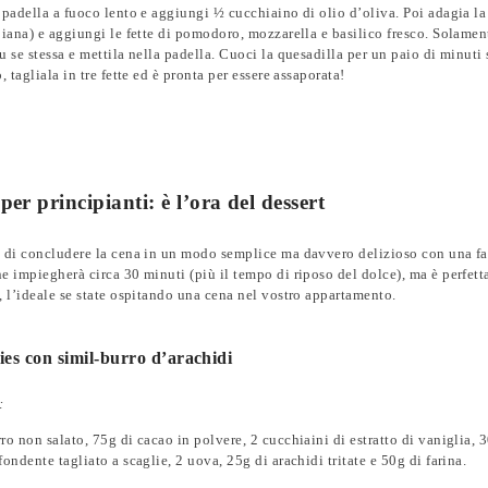
 padella a fuoco lento e aggiungi ½ cucchiaino di olio d’oliva. Poi adagia la t
piana) e aggiungi le fette di pomodoro, mozzarella e basilico fresco. Solamen
u se stessa e mettila nella padella. Cuoci la quesadilla per un paio di minuti 
, tagliala in tre fette ed è pronta per essere assaporata!
per principianti: è l’ora del dessert
 di concludere la cena in un modo semplice ma davvero delizioso con una f
e impiegherà circa 30 minuti (più il tempo di riposo del dolce), ma è perfett
, l’ideale se state ospitando una cena nel vostro appartamento.
es con simil-burro d’arachidi
:
ro non salato, 75g di cacao in polvere, 2 cucchiaini di estratto di vaniglia,
fondente tagliato a scaglie, 2 uova, 25g di arachidi tritate e 50g di farina.