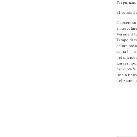
Preparazio
Si comincia
Cuocere su 
e mescolare.
Versare il 
Tempo di ri
calore posi
sopra la ba
nel microo
Lascia ripo
per circa 5-
lascia ripo
deliziare i