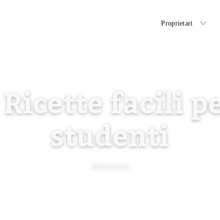
Inquilini
Proprietari
 Ricette facili p
studenti
20/05/2020