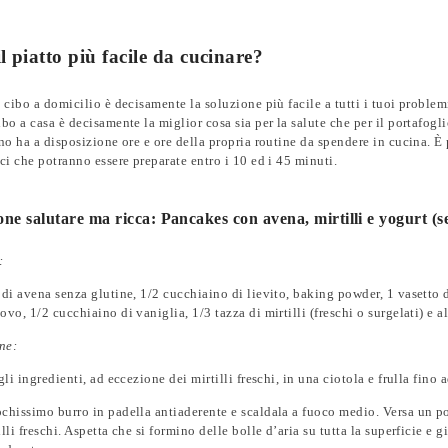
l piatto più facile da cucinare?
e cibo a domicilio è decisamente la soluzione più facile a tutti i tuoi proble
ibo a casa è decisamente la miglior cosa sia per la salute che per il portafog
uno ha a disposizione ore e ore della propria routine da spendere in cucina. 
oci che potranno essere preparate entro i 10 ed i 45 minuti.
one salutare ma ricca: Pancakes con avena, mirtilli e yogurt (s
:
 di avena senza glutine, 1/2 cucchiaino di lievito, baking powder, 1 vasetto di
ovo, 1/2 cucchiaino di vaniglia, 1/3 tazza di mirtilli (freschi o surgelati) e a
ne:
 gli ingredienti, ad eccezione dei mirtilli freschi, in una ciotola e frulla f
chissimo burro in padella antiaderente e scaldala a fuoco medio. Versa un p
lli freschi. Aspetta che si formino delle bolle d’aria su tutta la superficie e gi