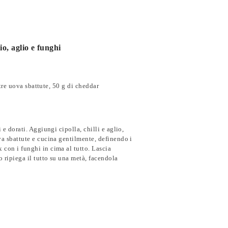
io, aglio e funghi
o,tre uova sbattute, 50 g di cheddar
 e dorati. Aggiungi cipolla, chilli e aglio,
ova sbattute e cucina gentilmente, definendo i
 con i funghi in cima al tutto. Lascia
o ripiega il tutto su una metà, facendola