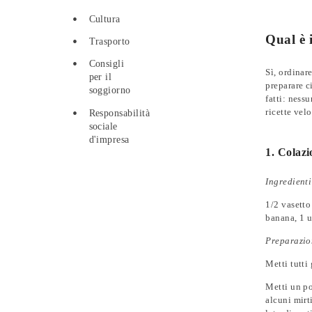
Cultura
Qual è i
Trasporto
Consigli
Sì, ordinar
per il
preparare c
soggiorno
fatti: ness
ricette vel
Responsabilità
sociale
d'impresa
1. Colazi
Ingredienti
1/2 vasetto
banana, 1 u
Preparazio
Metti tutti
Metti un po
alcuni mirti