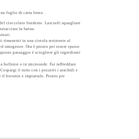
n foglio di carta forno. .
del cioccolato fondente. Lasciarli squagliare
setacciare la farina.
minuti.
ti rimanenti in una ciotola resistente al
 ed omogeneo. Ora è pronto per essere sparso
 questo passaggio è sciogliere gli ingredienti
ua bollente o in microonde. Fai raffreddare
 Cospargi il tutto con i pezzetti i arachidi e
e il brownie e impiattalo. Pronto per