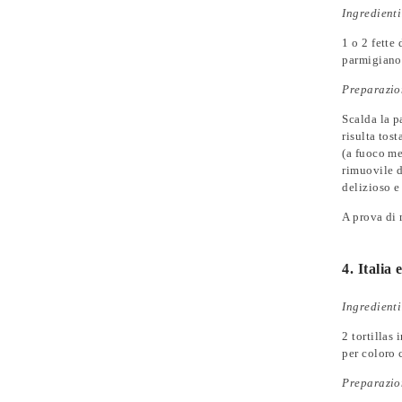
Ingredienti
1 o 2 fette
parmigiano 
Preparazi
Scalda la p
risulta tos
(a fuoco me
rimuovile d
delizioso e
A prova di
4. Italia
Ingredienti
2 tortillas
per coloro 
Preparazi