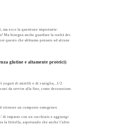
mi, ma ecco la questione importante:
lio! Ma bisogna anche guardare la realtà dei
È per questo che abbiamo pensato ad alcune
enza glutine e altamente proteici)
 yogurt di mirtilli o di vaniglia, ,1/2
lcuni da servire alla fine, come decorazione.
ino ad ottenere un composto omogeneo.
o’ di impasto con un cucchiaio e aggiungi
ra la frittella, aspettando che anche l’altro