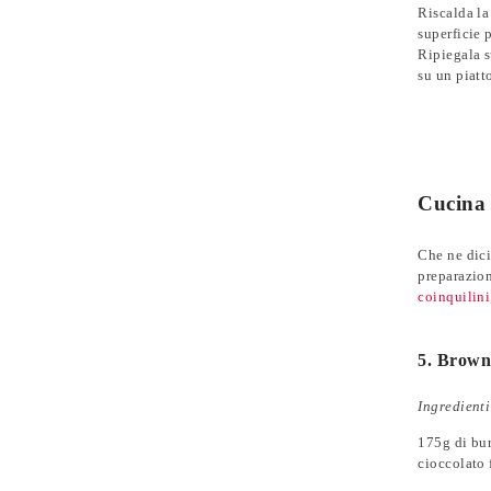
Riscalda la
superficie 
Ripiegala s
su un piatto
Cucina 
Che ne dici
preparazion
coinquilini
5. Browni
Ingredienti
175g di bur
cioccolato 