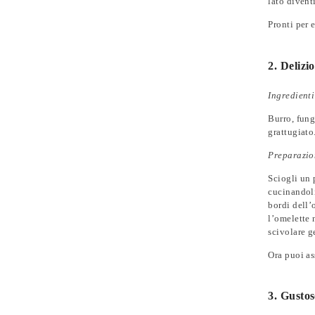
lato divent
Pronti per 
2. Delizi
Ingredienti
Burro, fungh
grattugiato
Preparazio
Sciogli un 
cucinandoli
bordi dell’
l’omelette 
scivolare g
Ora puoi as
3. Gustos