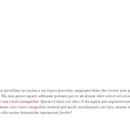
un novellino in cucina o un cuoco provetto, sappiamo bene che vivere solo p
. Ma non preoccuparti, abbiamo pensato per te ad alcune idee veloci ed ec
 con i tuoi coinquilini
. Questo è tutto ciò che c’è da sapere per sopravvivere 
cinare con i tuoi coinquilini renderà più facile socializzare con loro, entrare 
 alle nostre fantastiche ispirazioni
foodie
!