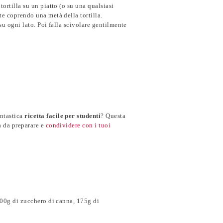
ortilla su un piatto (o su una qualsiasi
te coprendo una metà della tortilla.
su ogni lato. Poi falla scivolare gentilmente
antastica
ricetta facile per studenti
? Questa
a da preparare e
condividere con i tuoi
 300g di zucchero di canna, 175g di