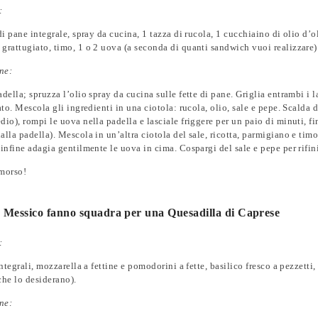
:
 di pane integrale, spray da cucina, 1 tazza di rucola, 1 cucchiaino di olio d’ol
grattugiato, timo, 1 o 2 uova (a seconda di quanti sandwich vuoi realizzare)
one:
adella; spruzza l’olio spray da cucina sulle fette di pane. Griglia entrambi i 
tato. Mescola gli ingredienti in una ciotola: rucola, olio, sale e pepe. Scalda
dio), rompi le uova nella padella e lasciale friggere per un paio di minuti, 
alla padella). Mescola in un’altra ciotola del sale, ricotta, parmigiano e tim
 infine adagia gentilmente le uova in cima. Cospargi del sale e pepe per rifinir
 morso!
 e Messico fanno squadra per una Quesadilla di Caprese
:
 integrali, mozzarella a fettine e pomodorini a fette, basilico fresco a pezzetti
che lo desiderano).
one: