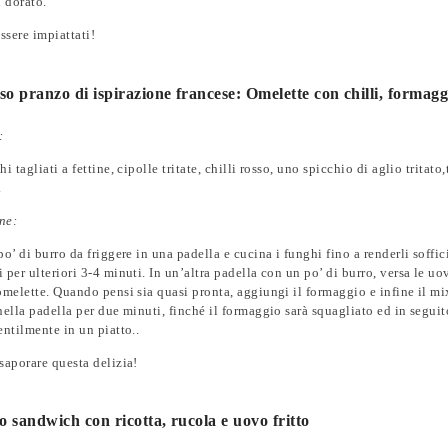
i dorato.
essere impiattati!
oso pranzo di ispirazione francese: Omelette con chilli, formagg
:
i tagliati a fettine, cipolle tritate, chilli rosso, uno spicchio di aglio tritat
.
ne:
po’ di burro da friggere in una padella e cucina i funghi fino a renderli soffici
 per ulteriori 3-4 minuti. In un’altra padella con un po’ di burro, versa le u
omelette. Quando pensi sia quasi pronta, aggiungi il formaggio e infine il mix
nella padella per due minuti, finché il formaggio sarà squagliato ed in seguit
entilmente in un piatto..
saporare questa delizia!
o sandwich con ricotta, rucola e uovo fritto