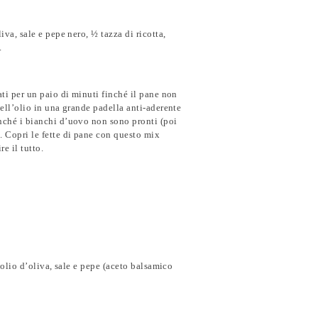
iva, sale e pepe nero, ½ tazza di ricotta,
.
lati per un paio di minuti finché il pane non
 dell’olio in una grande padella anti-aderente
finché i bianchi d’uovo non sono pronti (poi
o. Copri le fette di pane con questo mix
e il tutto.
, olio d’oliva, sale e pepe (aceto balsamico