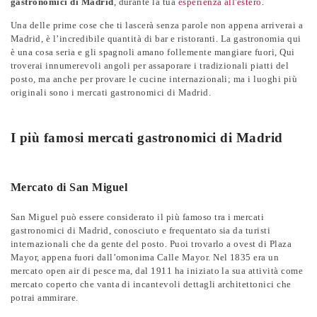
gastronomici di Madrid
, durante la tua
esperienza all'estero
.
Una delle prime cose che ti lascerà senza parole non appena arriverai a
Madrid, è l’incredibile quantità di bar e ristoranti. La gastronomia qui
è una cosa seria e gli spagnoli amano follemente mangiare fuori, Qui
troverai innumerevoli angoli per assaporare i tradizionali piatti del
posto, ma anche per provare le cucine internazionali; ma i luoghi più
originali sono i mercati gastronomici di Madrid.
I più famosi mercati gastronomici di Madrid
Mercato di San Miguel
San Miguel può essere considerato il più famoso tra i mercati
gastronomici di Madrid, conosciuto e frequentato sia da turisti
internazionali che da gente del posto. Puoi trovarlo a ovest di Plaza
Mayor, appena fuori dall’omonima Calle Mayor. Nel 1835 era un
mercato open air di pesce ma, dal 1911 ha iniziato la sua attività come
mercato coperto che vanta di incantevoli dettagli architettonici che
potrai ammirare.