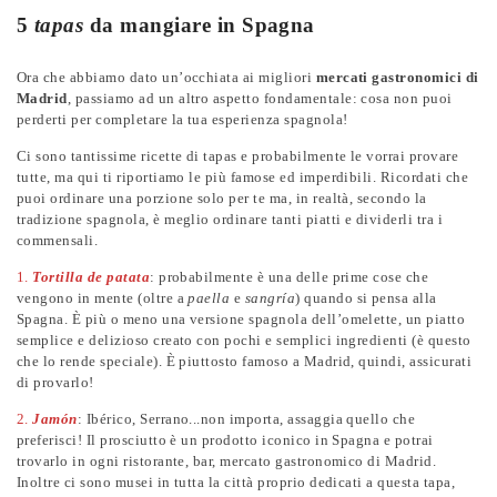
5
tapas
da mangiare in Spagna
Ora che abbiamo dato un’occhiata ai migliori
mercati gastronomici di
Madrid
, passiamo ad un altro aspetto fondamentale: cosa non puoi
perderti per completare la tua esperienza spagnola!
Ci sono tantissime ricette di tapas e probabilmente le vorrai provare
tutte, ma qui ti riportiamo le più famose ed imperdibili. Ricordati che
puoi ordinare una porzione solo per te ma, in realtà, secondo la
tradizione spagnola, è meglio ordinare tanti piatti e dividerli tra i
commensali.
1.
Tortilla de patata
: probabilmente è una delle prime cose che
vengono in mente (oltre a
paella
e
sangría
) quando si pensa alla
Spagna. È più o meno una versione spagnola dell’omelette, un piatto
semplice e delizioso creato con pochi e semplici ingredienti (è questo
che lo rende speciale). È piuttosto famoso a Madrid, quindi, assicurati
di provarlo!
2.
Jamón
: Ibérico, Serrano...non importa, assaggia quello che
preferisci! Il prosciutto è un prodotto iconico in Spagna e potrai
trovarlo in ogni ristorante, bar, mercato gastronomico di Madrid.
Inoltre ci sono musei in tutta la città proprio dedicati a questa tapa,