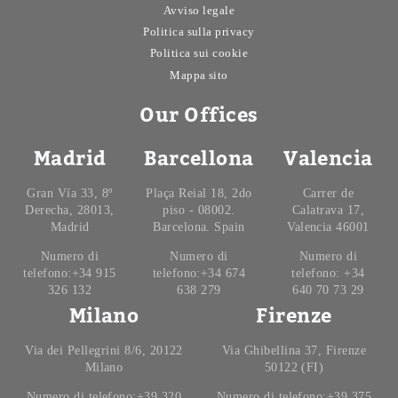
Avviso legale
Politica sulla privacy
Politica sui cookie
Mappa sito
Our Offices
Madrid
Barcellona
Valencia
Gran Vía 33, 8º
Plaça Reial 18, 2do
Carrer de
Derecha, 28013,
piso - 08002.
Calatrava 17,
Madrid
Barcelona. Spain
Valencia 46001
Numero di
Numero di
Numero di
telefono:+34 915
telefono:+34 674
telefono: +34
326 132
638 279
640 70 73 29
Milano
Firenze
Via dei Pellegrini 8/6, 20122
Via Ghibellina 37, Firenze
Milano
50122 (FI)
Numero di telefono:+39 320
Numero di telefono:+39 375