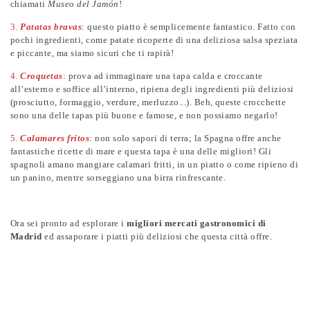
chiamati
Museo del Jamón
!
3.
Patatas bravas
: questo piatto è semplicemente fantastico. Fatto con
pochi ingredienti, come patate ricoperte di una deliziosa salsa speziata
e piccante, ma siamo sicuri che ti rapirà!
4.
Croquetas
: prova ad immaginare una tapa calda e croccante
all’esterno e soffice all’interno, ripiena degli ingredienti più deliziosi
(prosciutto, formaggio, verdure, merluzzo...). Beh, queste crocchette
sono una delle tapas più buone e famose, e non possiamo negarlo!
5.
Calamares fritos
: non solo sapori di terra; la Spagna offre anche
fantastiche ricette di mare e questa tapa è una delle migliori! Gli
spagnoli amano mangiare calamari fritti, in un piatto o come ripieno di
un panino, mentre sorseggiano una birra rinfrescante.
Ora sei pronto ad esplorare i
migliori mercati gastronomici di
Madrid
ed assaporare i piatti più deliziosi che questa città offre.