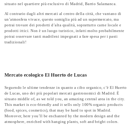
situato nel quartiere più esclusivo di Madrid, Barrio Salamanca.
Al contrario dagli altri mercati al centro della città, che vantano di
un’atmosfera vivace, questo somiglia più ad un supermercato, ma
potrai trovare dei prodotti d’alta qualità, soprattutto carne locale e
prodotti ittici. Non è un luogo turistico, infatti molto probabilmente
potrai osservare tanti madrileni impegnati a fare spesa per i pasti
tradizionali!
Mercato ecologico El Huerto de Lucas
Seguendo le ultime tendenze in quanto a cibo organico, c’è El Huerto
de Lucas, uno dei più popolari mercati gastronomici di Madrid. È
situato middle of, as we told you, an amazing central area in the city.
This market is eco-friendly and it sells only 100% organic products
(food, spices, cosmetics), that may be hard to spot in Madrid.
Moreover, here you’ll be enchanted by the modern design and the
atmosphere, enriched with hanging plants, soft and bright colors.