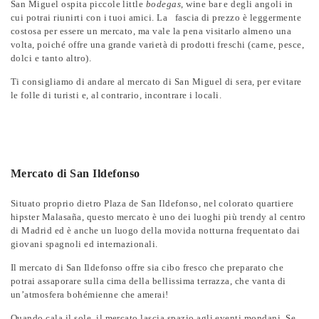
San Miguel ospita piccole little
bodegas
, wine bar e degli angoli in
cui potrai riunirti con i tuoi amici. La fascia di prezzo è leggermente
costosa per essere un mercato, ma vale la pena visitarlo almeno una
volta, poiché offre una grande varietà di prodotti freschi (carne, pesce,
dolci e tanto altro).
Ti consigliamo di andare al mercato di San Miguel di sera, per evitare
le folle di turisti e, al contrario, incontrare i locali.
Mercato di San Ildefonso
Situato proprio dietro Plaza de San Ildefonso, nel colorato quartiere
hipster Malasaña, questo mercato è uno dei luoghi più trendy al centro
di Madrid ed è anche un luogo della movida notturna frequentato dai
giovani spagnoli ed internazionali.
Il mercato di San Ildefonso offre sia cibo fresco che preparato che
potrai assaporare sulla cima della bellissima terrazza, che vanta di
un’atmosfera bohémienne che amerai!
Quando cala il sole, il mercato lascia spazio agli eventi mondani. Se