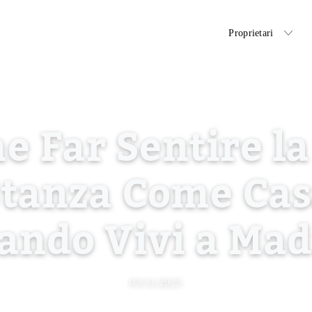
Inquilini
Proprietari
e Far Sentire la
tanza Come Ca
ando Vivi a Mad
03/11/2025