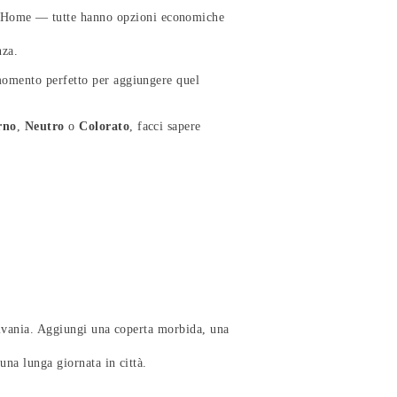
 Home — tutte hanno opzioni economiche
nza.
momento perfetto per aggiungere quel
rno
,
Neutro
o
Colorato
, facci sapere
crivania. Aggiungi una coperta morbida, una
una lunga giornata in città.