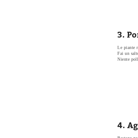
3. Po
Le piante r
Fai un sal
Niente poll
4. A