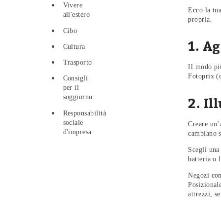
Vivere
Ecco la tu
all'estero
propria.
Cibo
1. A
Cultura
Trasporto
Il modo più
Fotoprix (
Consigli
per il
soggiorno
2. Il
Responsabilità
sociale
Creare un’a
d'impresa
cambiano s
Scegli una
batteria o 
Negozi com
Posizionale
attrezzi, 