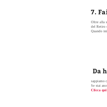
7. F
Oltre alla 
del Retiro 
Quando iniz
Da
h
sappiamo c
Se stai an
Clicca qui