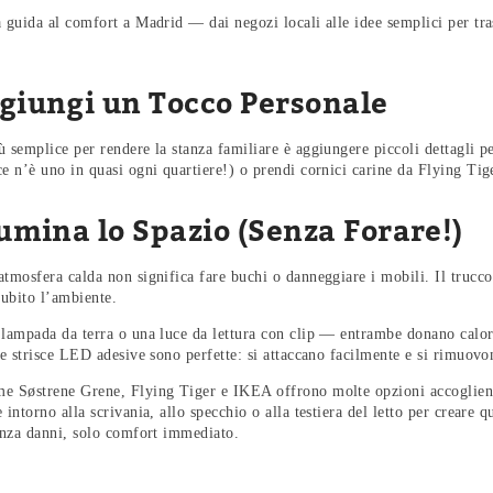
a guida al comfort a Madrid — dai negozi locali alle idee semplici per tra
ggiungi un Tocco Personale
 semplice per rendere la stanza familiare è aggiungere piccoli dettagli pe
ce n’è uno in quasi ogni quartiere!) o prendi cornici carine da Flying Ti
lumina lo Spazio (Senza Forare!)
tmosfera calda non significa fare buchi o danneggiare i mobili. Il trucco 
ubito l’ambiente.
 lampada da terra o una luce da lettura con clip — entrambe donano calor
le strisce LED adesive sono perfette: si attaccano facilmente e si rimuovo
e Søstrene Grene, Flying Tiger e IKEA offrono molte opzioni accoglienti
 intorno alla scrivania, allo specchio o alla testiera del letto per creare
senza danni, solo comfort immediato.