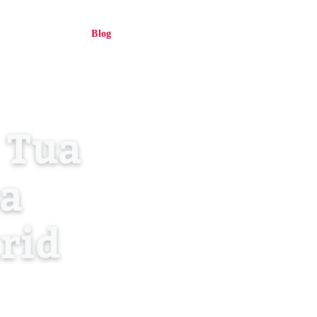
Chi siamo
Blog
Contattaci
Accedi
IT
 Tua
sa
rid