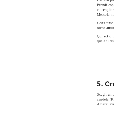
Bastano po
Prendi cop
e accoglien
Mescola mat
Consiglio:
tocco autu
Qui sotto t
quale ti ri
5. C
Scegli un a
candela (R
Amerai aver