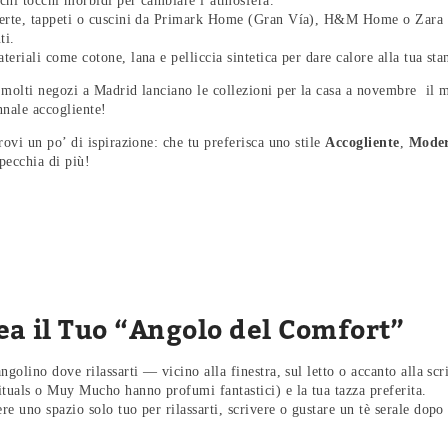
chi tocchi morbidi per cambiare l’atmosfera.
erte, tappeti o cuscini da Primark Home (Gran Vía), H&M Home o Zara
ti.
eriali come cotone, lana e pelliccia sintetica per dare calore alla tua sta
molti negozi a Madrid lanciano le collezioni per la casa a novembre il 
nnale accogliente!
rovi un po’ di ispirazione: che tu preferisca uno stile
Accogliente
,
Mode
specchia di più!
rea il Tuo “Angolo del Comfort”
ngolino dove rilassarti — vicino alla finestra, sul letto o accanto alla s
ituals o Muy Mucho hanno profumi fantastici) e la tua tazza preferita.
e uno spazio solo tuo per rilassarti, scrivere o gustare un tè serale dopo 