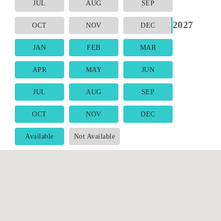
JUL
AUG
SEP
2027
OCT
NOV
DEC
JAN
FEB
MAR
APR
MAY
JUN
JUL
AUG
SEP
OCT
NOV
DEC
Available
Not Available