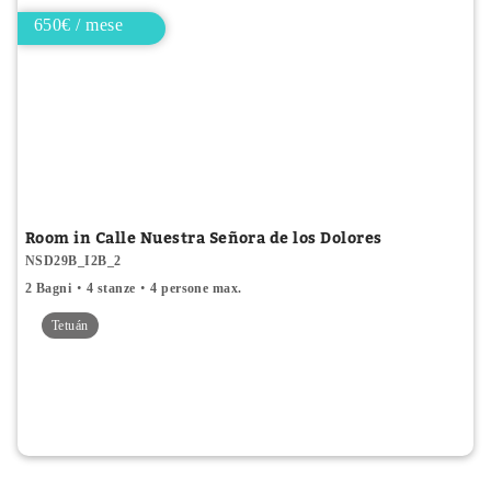
650€ / mese
Room in Calle Nuestra Señora de los Dolores
NSD29B_I2B_2
2 Bagni
4 stanze
4 persone max.
Tetuán