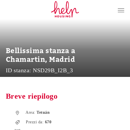
Inquilini
Proprietari
Chi siamo
Bellissima stanza a
Blog
Chamartin, Madrid
Contattaci
ID stanza:
NSD29B_I2B_3
Accedi
IT
Breve riepilogo
Area:
Tetuán
Prezzi da:
670