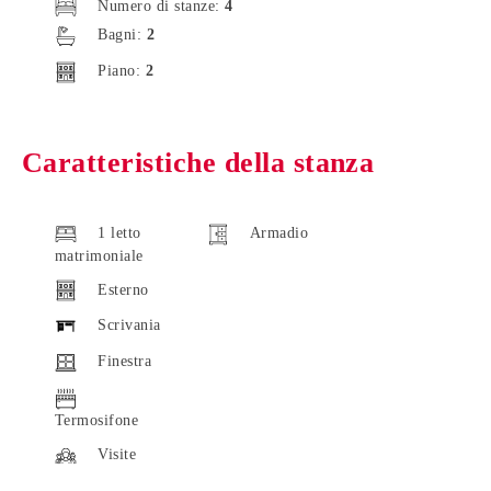
Numero di stanze:
4
Bagni:
2
Piano:
2
Caratteristiche della stanza
1 letto
Armadio
matrimoniale
Esterno
Scrivania
Finestra
Termosifone
Visite