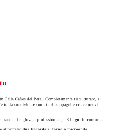
to
 Calle Caños del Peral. Completamente ristrutturato, si
fetto da condividere con i tuoi compagni e creare nuovi
r studenti e giovani professionisti, e
3 bagni in comune.
e attrezzata:
due frigoriferi, forno a microonde,