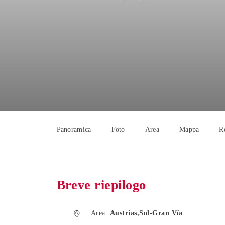
Panoramica
Foto
Area
Mappa
R
Breve riepilogo
Area:
Austrias,Sol-Gran Vía