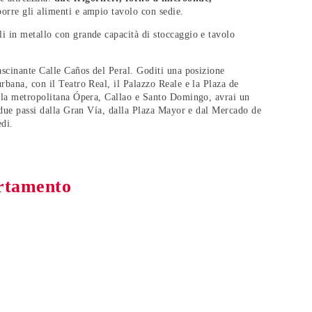
porre gli alimenti e ampio tavolo con sedie.
li in metallo con grande capacità di stoccaggio e tavolo
fascinante Calle Caños del Peral. Goditi una posizione
urbana, con il Teatro Real, il Palazzo Reale e la Plaza de
della metropolitana Ópera, Callao e Santo Domingo, avrai un
 a due passi dalla Gran Vía, dalla Plaza Mayor e dal Mercado de
edi.
artamento