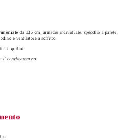
rimoniale da 135 cm
, armadio individuale, specchio a parete,
odino e ventilatore a soffitto.
tri inquilini.
o il coprimaterasso.
amento
ina