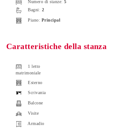
Numero di stanze:
5
Bagni:
2
Piano:
Principal
Caratteristiche della stanza
1 letto
matrimoniale
Esterno
Scrivania
Balcone
Visite
Armadio