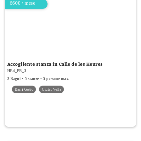
660€ / mese
Accogliente stanza in Calle de les Heures
HE4_PR_3
2 Bagni
5 stanze
5 persone max.
Barri Gòtic
Ciutat Vella