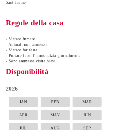
Sant Jaume
Regole della casa
- Vietato fumare
- Animali non ammessi
- Vietato far festa
- Portare fuori l'immondizia giornalmente
- Sono ammesse visite brevi
Disponibilità
2026
JAN
FEB
MAR
APR
MAY
JUN
JUL
AUG
SEP