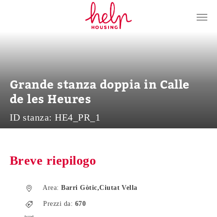
Inquilini
Proprietari
Chi siamo
Grande stanza doppia in Calle
Blog
de les Heures
Contattaci
ID stanza:
HE4_PR_1
Accedi
IT
Breve riepilogo
Area:
Barri Gòtic,Ciutat Vella
Prezzi da:
670