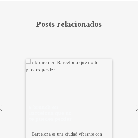
Posts relacionados
6 motivos para
ue no
estudiar en
erder
Barcelona
na ciudad vibrante con
¿Estás pensando en 