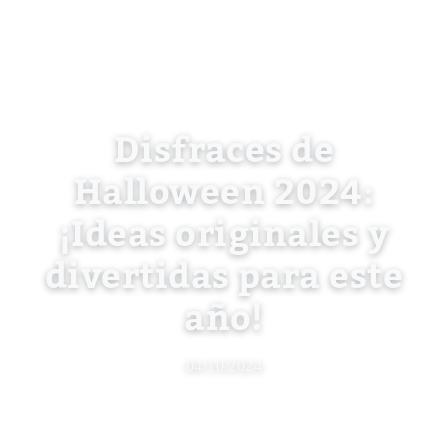
Disfraces de
Halloween 2024:
¡Ideas originales y
divertidas para este
año!
04/10/2024