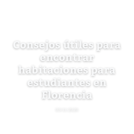
Consejos útiles para
encontrar
habitaciones para
estudiantes en
Florencia
03/11/2020