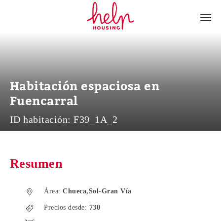
Inquilinos
Propietarios
Nosotros
Habitación espaciosa en
Blog
Fuencarral
Contacto
ID habitación:
F39_1A_2
Log in
ES
Resumen
Área:
Chueca,Sol-Gran Vía
Precios desde:
730