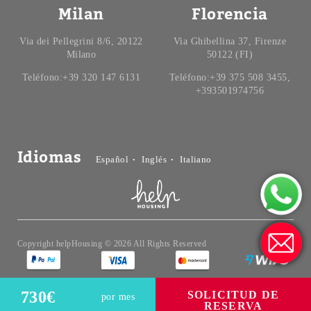
Milan
Florencia
Via dei Pellegrini 8/6, 20122
Via Ghibellina 37, Firenze
Milano
50122 (FI)
Teléfono:+39 320 147 6131
Teléfono:+39 375 508 3455,
+393501974756
Idiomas
Español
Inglés
Italiano
Copyright helpHousing © 2026 All Rights Reserved
730
€
SOLICITUD DE
por mes
RESERVA