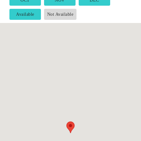
OCT
NOV
DEC
Available
Not Available