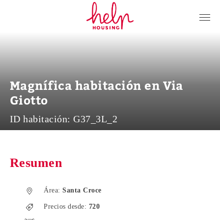
Inquilinos
Propietarios
Nosotros
Magnífica habitación en Via
Blog
Giotto
Contacto
ID habitación:
G37_3L_2
Log in
ES
Resumen
Área:
Santa Croce
Precios desde:
720