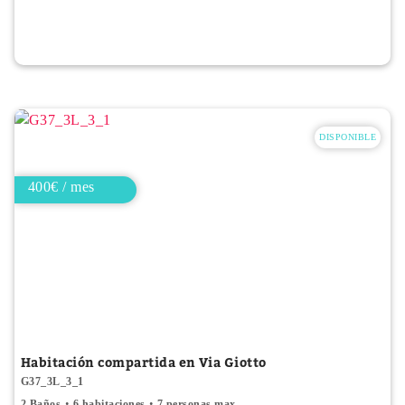
DISPONIBLE
400€ / mes
Habitación compartida en Via Giotto
G37_3L_3_1
2 Baños
6 habitaciones
7 personas max.