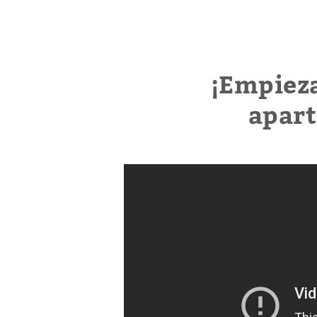
¡Empieza
apar