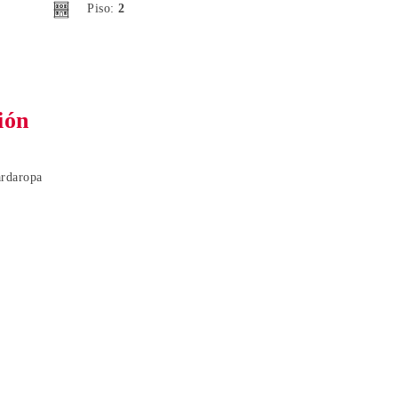
Piso:
2
ión
rdaropa