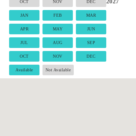
2027
OCT
NOV
DEC
JAN
FEB
MAR
APR
MAY
JUN
JUL
AUG
SEP
OCT
NOV
DEC
Available
Not Available