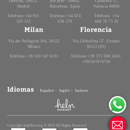
Derecha, 28013,
2do piso - 08002.
Calatrava 17,
Madrid
Barcelona. Spain
Valencia 46001
Teléfono:+34 915
Teléfono:+34 674
Teléfono: +34
326 132
638 279
640 70 73 29
Milan
Florencia
Via dei Pellegrini 8/6, 20122
Via Ghibellina 37, Firenze
Milano
50122 (FI)
Teléfono:+39 320 147 6131
Teléfono:+39 375 508 3455,
+393501974756
Idiomas
Español
Inglés
Italiano
Copyright helpHousing © 2026 All Rights Reserved