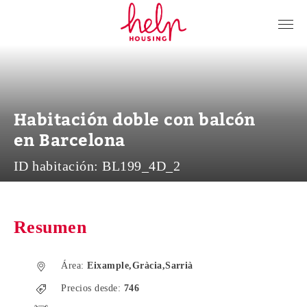
Inquilinos
Propietarios
Nosotros
Habitación doble con balcón
Blog
en Barcelona
Contacto
ID habitación:
BL199_4D_2
Log in
ES
Resumen
Área:
Eixample,Gràcia,Sarrià
Precios desde:
746