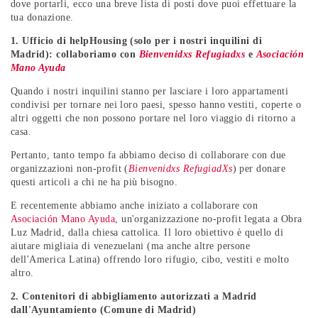
dove portarli, ecco una breve lista di posti dove puoi effettuare la
tua donazione.
1. Ufficio di helpHousing (
solo per i nostri inquilini di
Madrid
): collaboriamo con
Bienvenidxs Refugiadxs
e
Asociación
Mano Ayuda
Quando i nostri inquilini stanno per lasciare i loro appartamenti
condivisi per tornare nei loro paesi, spesso hanno vestiti, coperte o
altri oggetti che non possono portare nel loro viaggio di ritorno a
casa.
Pertanto, tanto tempo fa abbiamo deciso di collaborare con due
organizzazioni non-profit (
Bienvenidxs RefugiadXs
) per donare
questi articoli a chi ne ha più bisogno.
E recentemente abbiamo anche iniziato a collaborare con
Asociación Mano Ayuda
, un'organizzazione no-profit legata a Obra
Luz Madrid, dalla chiesa cattolica. Il loro obiettivo è quello di
aiutare migliaia di venezuelani (ma anche altre persone
dell'America Latina) offrendo loro rifugio, cibo, vestiti e molto
altro.
2. Contenitori di abbigliamento autorizzati a Madrid
dall'Ayuntamiento (Comune di Madrid)