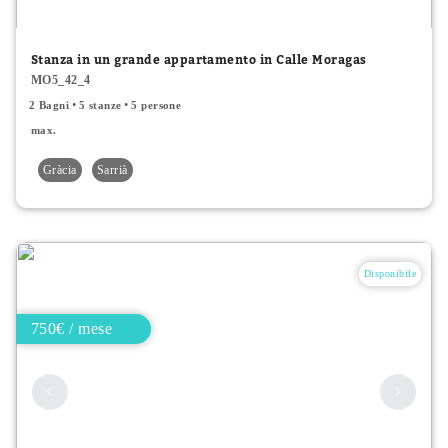
Prezzo più basso
Stanza in un grande appartamento in Calle Moragas
MO5_42_4
Tipo
2 Bagni
5 stanze
5 persone
All
max.
Gràcia
Sarrià
Appartamenti
Stanze
Stanze condivise
Disponibile
750€ / mese
Caratteristiche della stanza
Letto singolo
Letto matrimoniale
2 persone ammesse