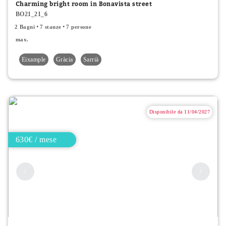
Charming bright room in Bonavista street
BO21_21_6
2 Bagni
7 stanze
7 persone
max.
Eixample
Gràcia
Sarrià
Disponibile da 11/04/2027
630€ / mese