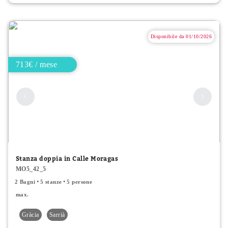
Disponibile da 01/10/2026
713€ / mese
Stanza doppia in Calle Moragas
MO5_42_5
2 Bagni
5 stanze
5 persone
max.
Gràcia
Sarrià