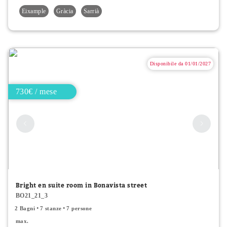
Eixample
Gràcia
Sarrià
Disponibile da 01/01/2027
730€ / mese
Bright en suite room in Bonavista street
BO21_21_3
2 Bagni
7 stanze
7 persone
max.