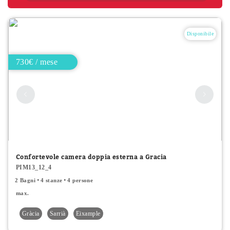
Disponibile
730€ / mese
Confortevole camera doppia esterna a Gracia
PIM13_12_4
2 Bagni
4 stanze
4 persone
max.
Gràcia
Sarrià
Eixample