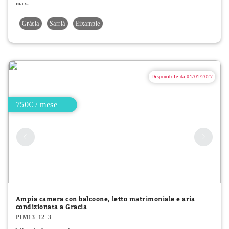
max.
Gràcia
Sarrià
Eixample
Disponibile da 01/01/2027
750€ / mese
Ampia camera con balcoone, letto matrimoniale e aria
condizionata a Gracia
PIM13_12_3