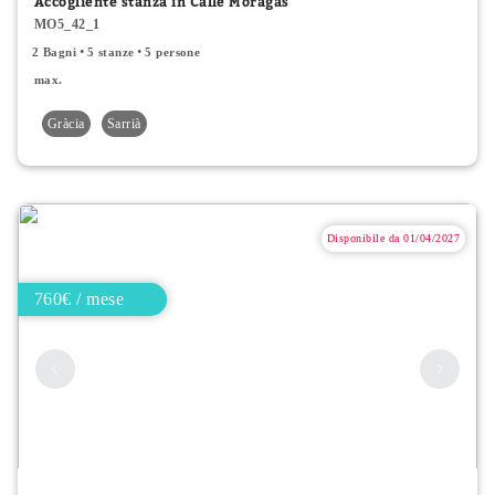
Accogliente stanza in Calle Moragas
MO5_42_1
2 Bagni
5 stanze
5 persone
max.
Gràcia
Sarrià
Disponibile da 01/04/2027
760€ / mese