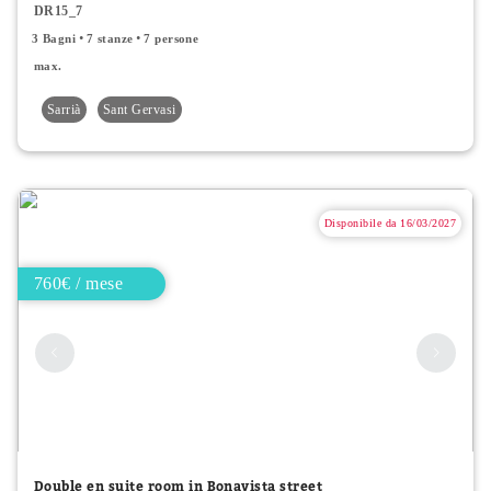
DR15_7
3 Bagni
7 stanze
7 persone
max.
Sarrià
Sant Gervasi
Disponibile da 16/03/2027
760€ / mese
Double en suite room in Bonavista street