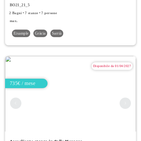
BO21_21_5
2 Bagni
7 stanze
7 persone
max.
Eixample
Gràcia
Sarrià
Disponibile da 01/04/2027
735€ / mese