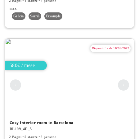
2 Bagni
4 stanze
4 persone
max.
Gràcia
Sarrià
Eixample
Disponibile da 16/01/2027
580€ / mese
Cozy interior room in Barcelona
BL199_4D_5
2 Bagni
5 stanze
5 persone