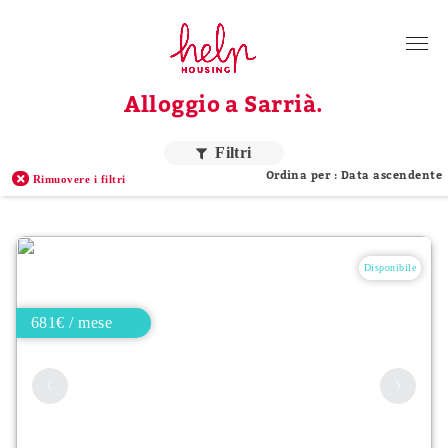
Inquilini
Alloggio a Sarrià.
Proprietari
Chi siamo
Filtri
Ordina per : Data ascendente
Rimuovere i filtri
Blog
Contattaci
Disponibile
Accedi
IT
681€ / mese
Ordina per prezzo
Prezzo più alto