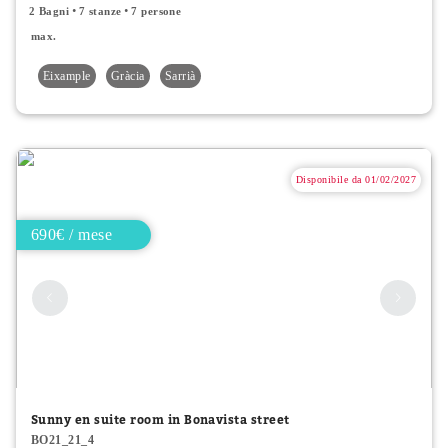
2 Bagni
7 stanze
7 persone
max.
Eixample
Gràcia
Sarrià
Disponibile da 01/02/2027
690€ / mese
Sunny en suite room in Bonavista street
BO21_21_4