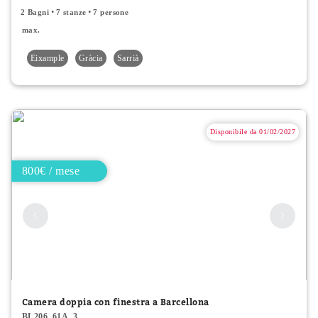
2 Bagni
7 stanze
7 persone
max.
Eixample
Gràcia
Sarrià
Disponibile da 01/02/2027
800€ / mese
Camera doppia con finestra a Barcellona
BL206_61A_3