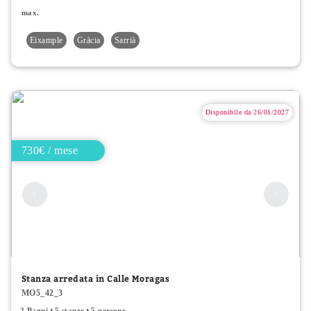
max.
Eixample
Gràcia
Sarrià
Disponibile da 26/01/2027
730€ / mese
Stanza arredata in Calle Moragas
MO5_42_3
2 Bagni
5 stanze
5 persone