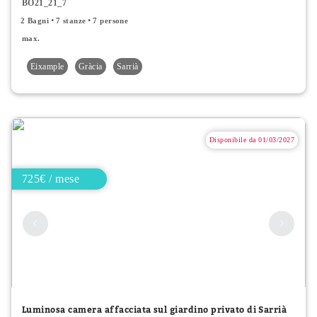
BO21_21_7
2 Bagni
7 stanze
7 persone
max.
Eixample
Gràcia
Sarrià
Disponibile da 01/03/2027
725€ / mese
Luminosa camera affacciata sul giardino privato di Sarrià