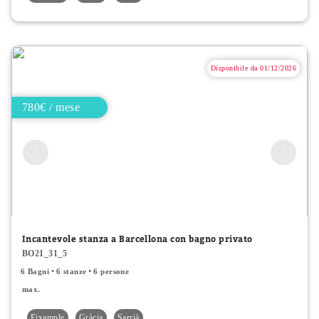
Disponibile da 01/12/2026
780€ / mese
Incantevole stanza a Barcellona con bagno privato
BO21_31_5
6 Bagni
6 stanze
6 persone
max.
Eixample
Gràcia
Sarrià