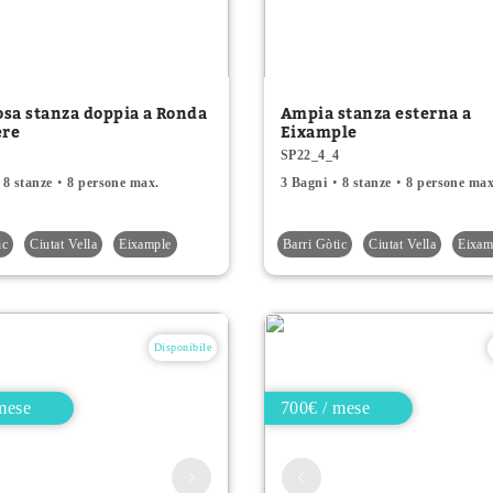
sa stanza doppia a Ronda
Ampia stanza esterna a
ere
Eixample
3
SP22_4_4
8 stanze
8 persone max.
3 Bagni
8 stanze
8 persone max
ic
Ciutat Vella
Eixample
Barri Gòtic
Ciutat Vella
Eixam
Disponibile
mese
700€ / mese