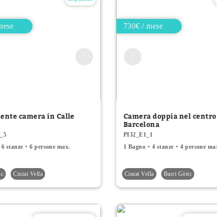
mese
730€ / mese
iente camera in Calle
Camera doppia nel centro
Barcelona
_5
PI32_E1_1
6 stanze
6 persone max.
1 Bagno
4 stanze
4 persone ma
ic
Ciutat Vella
Ciutat Vella
Barri Gòtic