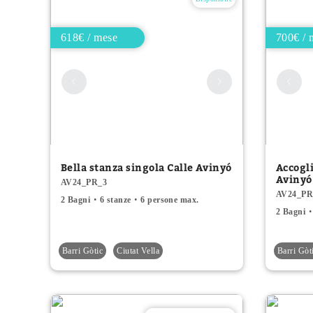
618€ / mese
700€ / 
Bella stanza singola Calle Avinyó
Accogl
Avinyó
AV24_PR_3
AV24_PR
2 Bagni
6 stanze
6 persone max.
2 Bagni
Barri Gòtic
Ciutat Vella
Barri Gòt