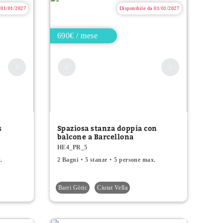
 01/01/2027
Disponibile da 01/01/2027
690€ / mese
s
Spaziosa stanza doppia con
balcone a Barcellona
HE4_PR_5
.
2 Bagni
5 stanze
5 persone max.
Barri Gòtic
Ciutat Vella