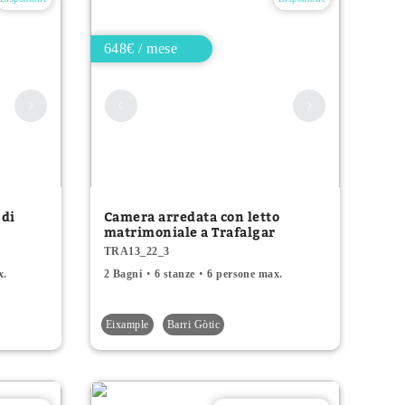
648€ / mese
 di
Camera arredata con letto
matrimoniale a Trafalgar
TRA13_22_3
x.
2 Bagni
6 stanze
6 persone max.
Eixample
Barri Gòtic