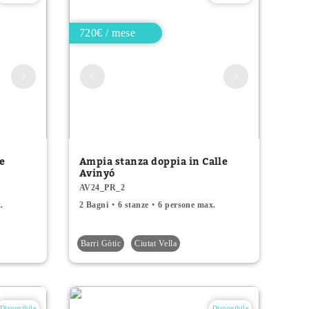
720€ / mese
le
Ampia stanza doppia in Calle
Avinyó
AV24_PR_2
.
2 Bagni
6 stanze
6 persone max.
Barri Gòtic
Ciutat Vella
Disponibile
Disponibile