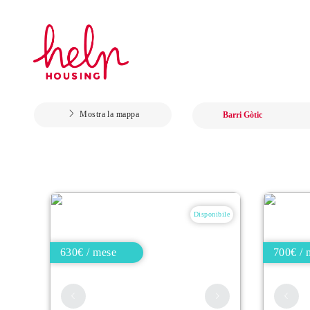
Mostra la mappa
Disponibile
630€ / mese
700€ / 