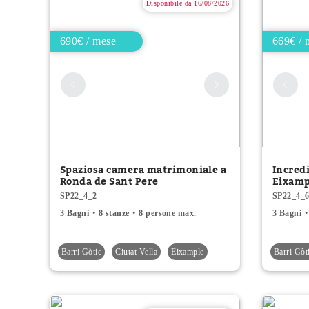
Disponibile da 16/08/2026
690€ / mese
669€ / 
Spaziosa camera matrimoniale a
Incredi
Ronda de Sant Pere
Eixamp
SP22_4_2
SP22_4_
3 Bagni
8 stanze
8 persone max.
3 Bagni
Barri Gòtic
Ciutat Vella
Eixample
Barri Gòt