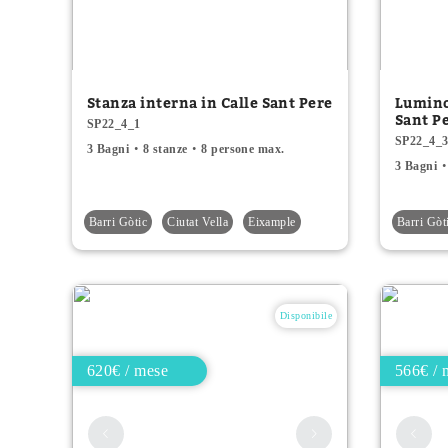
Stanza interna in Calle Sant Pere
Lumino
Sant P
SP22_4_1
SP22_4_
3 Bagni
8 stanze
8 persone max.
3 Bagni
Barri Gòtic
Ciutat Vella
Eixample
Barri Gòt
Disponibile
620€ / mese
566€ / 