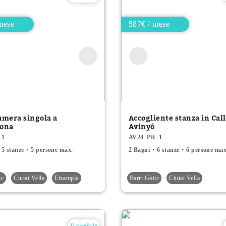
mese
587€ / mese
amera singola a
Accogliente stanza in Cal
lona
Avinyó
_1
AV24_PR_1
5 stanze
5 persone max.
2 Bagni
6 stanze
6 persone max
ic
Ciutat Vella
Eixample
Barri Gòtic
Ciutat Vella
Disponibile