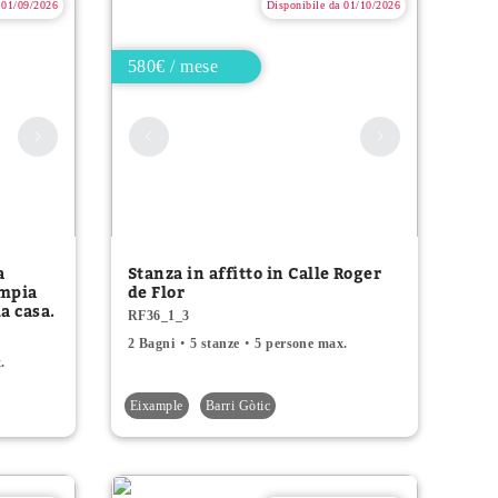
 01/09/2026
Disponibile da 01/10/2026
580€ / mese
a
Stanza in affitto in Calle Roger
ampia
de Flor
da casa.
RF36_1_3
2 Bagni
5 stanze
5 persone max.
.
Eixample
Barri Gòtic