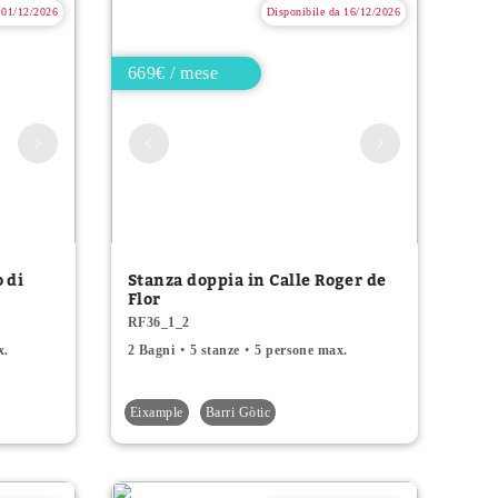
 01/12/2026
Disponibile da 16/12/2026
669€ / mese
 di
Stanza doppia in Calle Roger de
Flor
RF36_1_2
x.
2 Bagni
5 stanze
5 persone max.
Eixample
Barri Gòtic