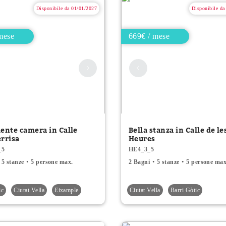
Disponibile da 01/01/2027
Disponibile da
mese
669€ / mese
iente camera in Calle
Bella stanza in Calle de le
errisa
Heures
_5
HE4_3_5
5 stanze
5 persone max.
2 Bagni
5 stanze
5 persone max
ic
Ciutat Vella
Eixample
Ciutat Vella
Barri Gòtic