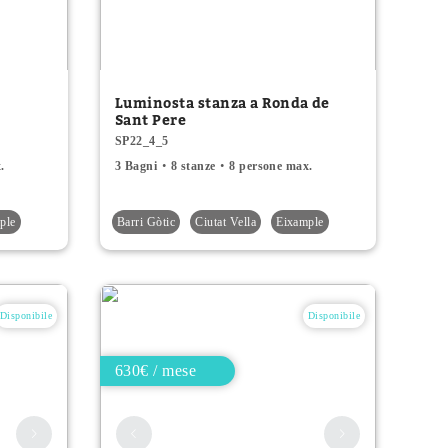
Luminosta stanza a Ronda de
Sant Pere
SP22_4_5
.
3 Bagni
8 stanze
8 persone max.
ple
Barri Gòtic
Ciutat Vella
Eixample
Disponibile
Disponibile
630€ / mese