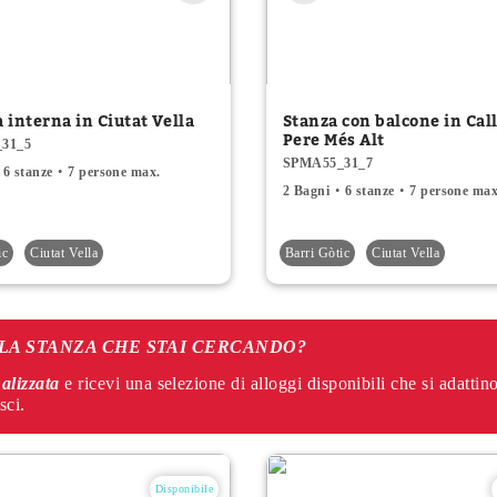
 interna in Ciutat Vella
Stanza con balcone in Cal
Pere Més Alt
31_5
SPMA55_31_7
6 stanze
7 persone max.
2 Bagni
6 stanze
7 persone max
ic
Ciutat Vella
Barri Gòtic
Ciutat Vella
 LA STANZA CHE STAI CERCANDO?
nalizzata
e ricevi una selezione di alloggi disponibili che si adattino
sci.
Disponibile