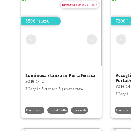
Disponibile da 01/01/2027
550€ / mese
730€ / 
Luminosa stanza in Portaferrisa
Accogl
Portaf
PO16_14_2
PO16_14
2 Bagni
5 stanze
5 persone max.
2 Bagni
Barri Gòtic
Ciutat Vella
Eixample
Barri Gòt