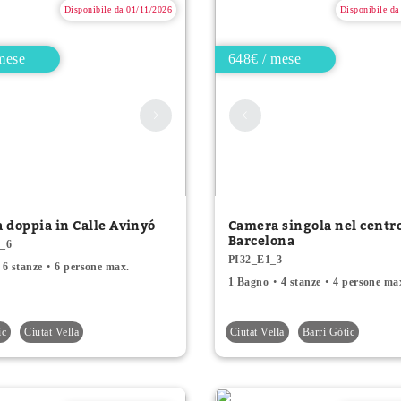
Disponibile da 01/11/2026
Disponibile da
mese
648€ / mese
 doppia in Calle Avinyó
Camera singola nel centro
Barcelona
_6
PI32_E1_3
6 stanze
6 persone max.
1 Bagno
4 stanze
4 persone ma
ic
Ciutat Vella
Ciutat Vella
Barri Gòtic