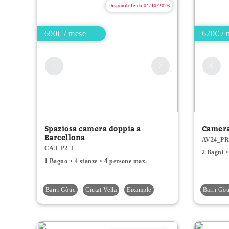
Disponibile da 01/10/2026
690€ / mese
620€ / 
Spaziosa camera doppia a
Camera
Barcellona
AV24_PR
CA3_P2_1
2 Bagni
1 Bagno
4 stanze
4 persone max.
Barri Gòtic
Ciutat Vella
Eixample
Barri Gòt