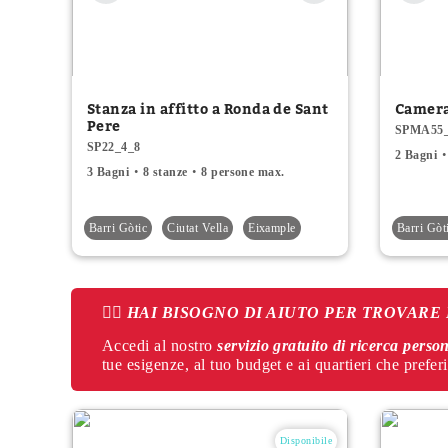
Stanza in affitto a Ronda de Sant
Camera
Pere
SPMA55_
SP22_4_8
2 Bagni
3 Bagni
8 stanze
8 persone max.
Barri Gòtic
Ciutat Vella
Eixample
Barri Gòt
👉🏻
HAI BISOGNO DI AIUTO PER TROVARE
Accedi al nostro
servizio gratuito di ricerca perso
tue esigenze, al tuo budget e ai quartieri che preferi
Disponibile