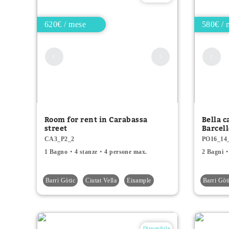
620€ / mese
580€ / 
Room for rent in Carabassa
Bella c
street
Barcel
CA3_P2_2
PO16_14
1 Bagno
4 stanze
4 persone max.
2 Bagni
Barri Gòtic
Ciutat Vella
Eixample
Barri Gòt
Disponibile