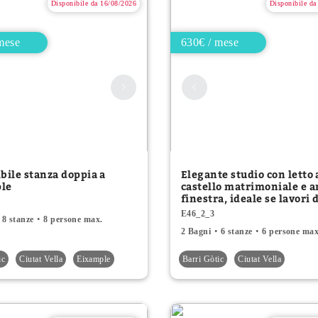
Disponibile da 16/08/2026
Disponibile da
mese
630€ / mese
bile stanza doppia a
Elegante studio con letto 
le
castello matrimoniale e 
finestra, ideale se lavori 
6
E46_2_3
8 stanze
8 persone max.
2 Bagni
6 stanze
6 persone max
ic
Ciutat Vella
Eixample
Barri Gòtic
Ciutat Vella