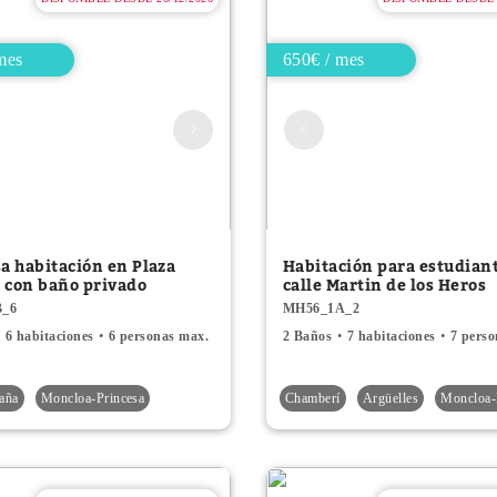
mes
650€ / mes
a habitación en Plaza
Habitación para estudian
 con baño privado
calle Martin de los Heros
B_6
MH56_1A_2
6 habitaciones
6 personas max.
2 Baños
7 habitaciones
7 pers
aña
Moncloa-Princesa
Chamberí
Argüelles
Moncloa-