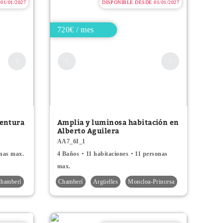
01/01/2027
DISPONIBLE DESDE 01/01/2027
720€ / mes
Ventura
Amplia y luminosa habitación en
Alberto Aguilera
AA7_6I_1
onas max.
4 Baños
11 habitaciones
11 personas
max.
hamberí
Chamberí
Argüelles
Moncloa-Princesa