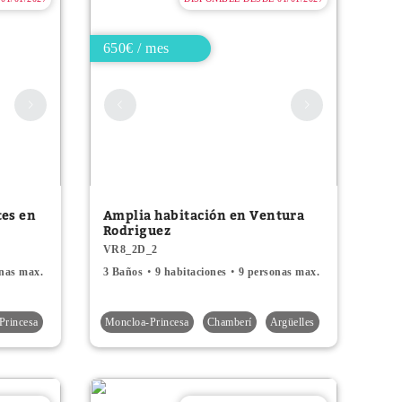
650€ / mes
tes en
Amplia habitación en Ventura
Rodriguez
VR8_2D_2
onas max.
3 Baños
9 habitaciones
9 personas max.
Princesa
Moncloa-Princesa
Chamberí
Argüelles