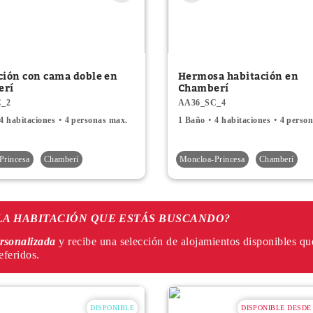
ción con cama doble en
Hermosa habitación en
erí
Chamberí
C_2
AA36_SC_4
4 habitaciones
4 personas max.
1 Baño
4 habitaciones
4 perso
Princesa
Chamberí
Moncloa-Princesa
Chamberí
LA HABITACIÓN QUE ESTÁS BUSCANDO?
ersonalizada
y recibe una selección de alojamientos disponibles qu
eferidos.
DISPONIBLE
DISPONIBLE DESDE 