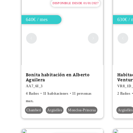
DISPONIBLE DESDE 01/01/2027
640€ / mes
630€ / 
Bonita habitación en Alberto
Habita
Aguilera
Ventur
AA7_6I_3
VR8_1D
4 Baños
11 habitaciones
11 personas
2 Baños
max.
Chamberí
Argüelles
Moncloa-Princesa
Argüelles