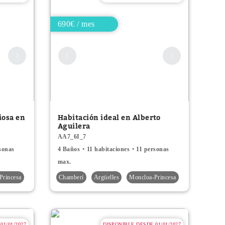
690€ / mes
iosa en
Habitación ideal en Alberto
Aguilera
AA7_6I_7
sonas
4 Baños
11 habitaciones
11 personas
max.
Princesa
Chamberí
Argüelles
Moncloa-Princesa
01/01/2027
DISPONIBLE DESDE 01/01/2027