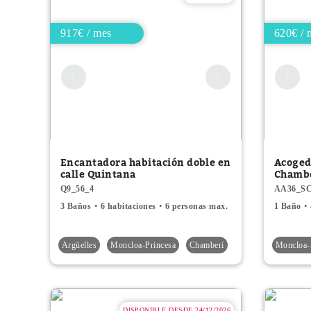
917€ / mes
620€ / 
Encantadora habitación doble en
Acoged
calle Quintana
Chamb
Q9_56_4
AA36_S
3 Baños
6 habitaciones
6 personas max.
1 Baño
Argüelles
Moncloa-Princesa
Chamberí
Moncloa-
DISPONIBLE DESDE 24/12/2026