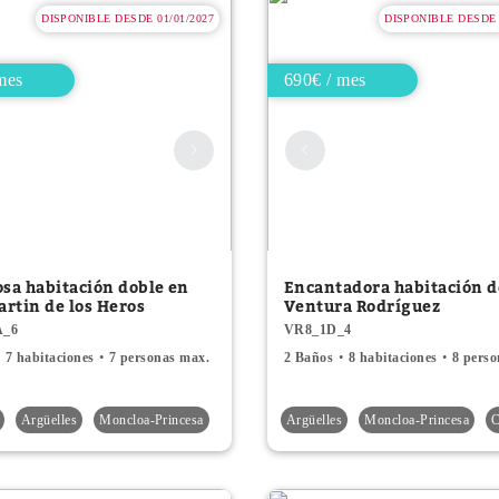
DISPONIBLE DESDE 01/01/2027
DISPONIBLE DESDE 
mes
690€ / mes
osa habitación doble en
Encantadora habitación d
artin de los Heros
Ventura Rodríguez
A_6
VR8_1D_4
7 habitaciones
7 personas max.
2 Baños
8 habitaciones
8 pers
Argüelles
Moncloa-Princesa
Argüelles
Moncloa-Princesa
C