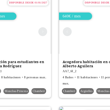
DISPONIBLE DESDE 01/01/2027
DISPONIBLE DESDE 
mes
640€ / mes
ción para estudiantes en
Acogedora habitación en c
a Rodríguez
Alberto Aguilera
_1
AA7_6I_2
8 habitaciones
8 personas max.
4 Baños
11 habitaciones
11 per
max.
Moncloa-Princesa
Chamberí
Chamberí
Argüelles
Moncloa-