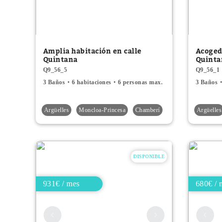
Amplia habitación en calle
Acoged
Quintana
Quinta
Q9_56_5
Q9_56_1
3 Baños
6 habitaciones
6 personas max.
3 Baños
Argüelles
Moncloa-Princesa
Chamberí
Argüelles
DISPONIBLE
931€ / mes
680€ / 