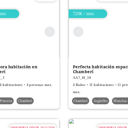
mes
720€ / mes
ora habitación en
Perfecta habitación espac
erí
Chamberí
C_3
AA7_6I_10
4 habitaciones
4 personas max.
4 Baños
11 habitaciones
11 per
max.
Princesa
Chamberí
Chamberí
Argüelles
Moncloa-
DISPONIBLE DESDE 26/12/2026
DISPONIBLE DESDE 