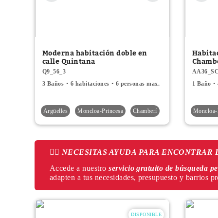
Moderna habitación doble en
Habita
calle Quintana
Chamb
Q9_56_3
AA36_S
3 Baños
6 habitaciones
6 personas max.
1 Baño
Argüelles
Moncloa-Princesa
Chamberí
Moncloa-
👉🏻
NECESITAS AYUDA PARA ENCONTRAR 
Accede a nuestro
servicio gratuito de búsqueda p
adapten a tus necesidades, presupuesto y barrios pr
DISPONIBLE