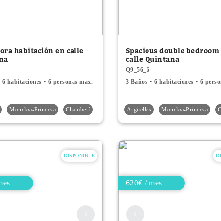
ora habitación en calle
Spacious double bedroom 
na
calle Quintana
Q9_56_6
6 habitaciones
6 personas max.
3 Baños
6 habitaciones
6 pers
Moncloa-Princesa
Chamberí
Argüelles
Moncloa-Princesa
C
DISPONIBLE
D
mes
620€ / mes