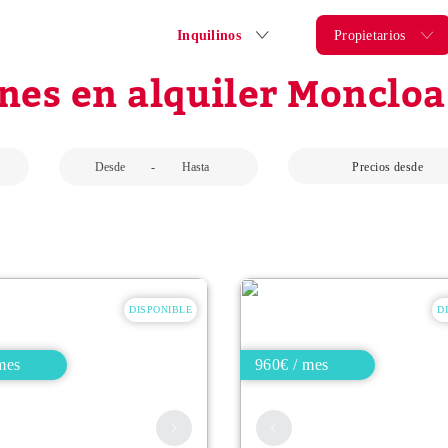
Inquilinos
Propietarios
nes en alquiler Moncloa
-
Precios desde
DISPONIBLE
D
mes
960€ / mes