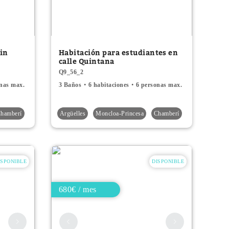
in
Habitación para estudiantes en
calle Quintana
Q9_56_2
onas max.
3 Baños
6 habitaciones
6 personas max.
hamberí
Argüelles
Moncloa-Princesa
Chamberí
ISPONIBLE
DISPONIBLE
680€ / mes