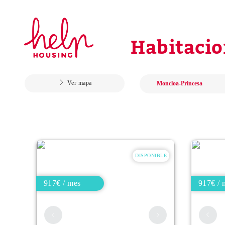
Habitacio
Ver mapa
DISPONIBLE
917€ / mes
917€ / 