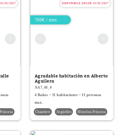
01/01/2027
DISPONIBLE DESDE 01/01/2027
700€ / mes
alle
Agradable habitación en Alberto
Aguilera
AA7_6I_4
sonas
4 Baños
11 habitaciones
11 personas
max.
Princesa
Chamberí
Argüelles
Moncloa-Princesa