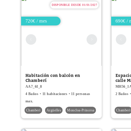
DISPONIBLE DESDE 01/01/2027
720€ / mes
690€ / 
Habitación con balcón en
Espaci
Chamberí
calle M
AA7_6I_8
MH56_1
4 Baños
11 habitaciones
11 personas
2 Baños
max.
Chamberí
Argüelles
Moncloa-Princesa
Chamberí