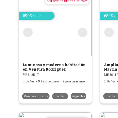
DISPONIBLE DESDE 01/01/2027
690€ / mes
680€ / 
Luminosa y moderna habitación
Amplia
en Ventura Rodriguez
Martin
VR8_2D_7
MH56_1
3 Baños
9 habitaciones
9 personas max.
2 Baños
Moncloa-Princesa
Chamberí
Argüelles
Chamberí