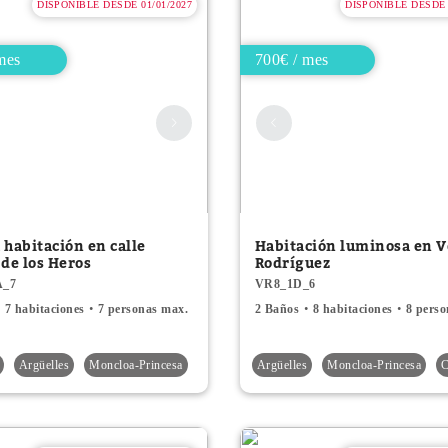
DISPONIBLE DESDE 01/01/2027
DISPONIBLE DESDE 
mes
700€ / mes
 habitación en calle
Habitación luminosa en 
 de los Heros
Rodríguez
A_7
VR8_1D_6
7 habitaciones
7 personas max.
2 Baños
8 habitaciones
8 pers
Argüelles
Moncloa-Princesa
Argüelles
Moncloa-Princesa
C