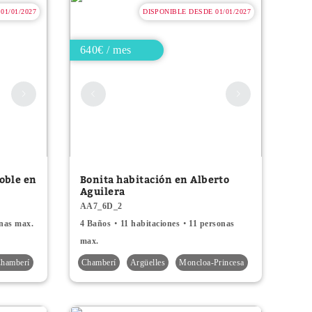
01/01/2027
DISPONIBLE DESDE 01/01/2027
640€ / mes
oble en
Bonita habitación en Alberto
Aguilera
AA7_6D_2
onas max.
4 Baños
11 habitaciones
11 personas
max.
hamberí
Chamberí
Argüelles
Moncloa-Princesa